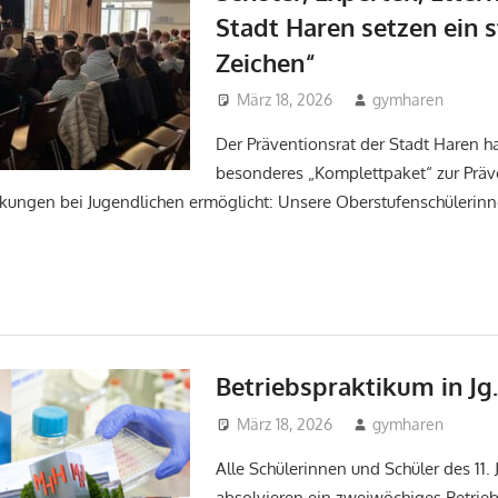
Stadt Haren setzen ein 
Zeichen“
März 18, 2026
gymharen
Ak
Der Präventionsrat der Stadt Haren ha
besonderes „Komplettpaket“ zur Präv
kungen bei Jugendlichen ermöglicht: Unsere Oberstufenschülerinn
Betriebspraktikum in Jg. 
März 18, 2026
gymharen
Ak
Alle Schülerinnen und Schüler des 11.
absolvieren ein zweiwöchiges Betrieb