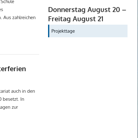
 Schule
Donnerstag
August
20
–
es
Freitag
August
21
. Aus zahlreichen
Projekttage
erferien
ncategorized
ariat auch in den
0 besetzt. In
lagen zur