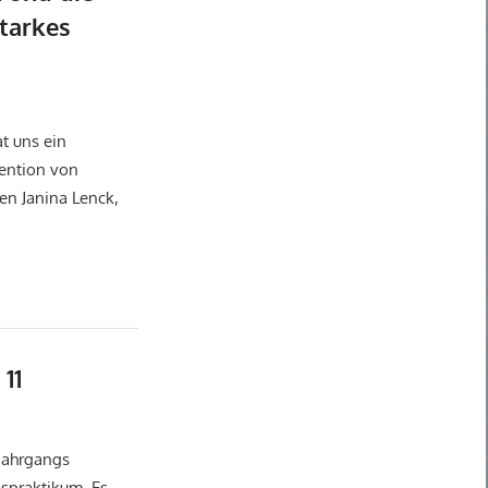
starkes
tuelles
,
Allgemein
t uns ein
ention von
en Janina Lenck,
11
tuelles
,
Politik-Wirtschaft
 Jahrgangs
spraktikum. Es