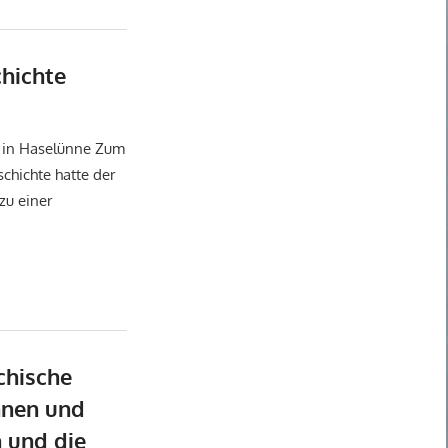
hichte
categorized
 in Haselünne Zum
hichte hatte der
zu einer
hische
nnen und
n und die