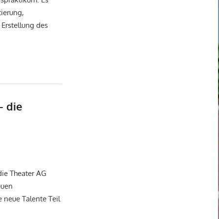
tierung,
 Erstellung des
– die
tuelles
,
Arbeitsgemeinschaften
,
Theater-AG
die Theater AG
euen
 neue Talente Teil