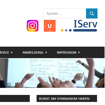
Gymnasium
Suchen
SUCHEN
nach:
Haren
(Ems)
RVICE
ANMELDUNG
IMPRESSUM
KUNST AM GYMNASIUM HAREN