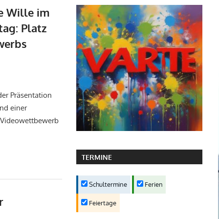
e Wille im
ag: Platz
werbs
tuelles
,
Fächer
,
Geschichte
 der Präsentation
nd einer
r Videowettbewerb
TERMINE
Schultermine
Ferien
r
Feiertage