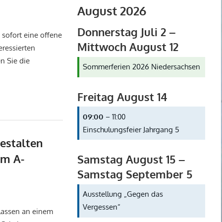
August 2026
categorized
Donnerstag
Juli
2
–
 sofort eine offene
Mittwoch
August
12
eressierten
n Sie die
Sommerferien 2026 Niedersachsen
Freitag
August
14
09:00
– 11:00
Einschulungsfeier Jahrgang 5
gestalten
im A-
Samstag
August
15
–
Samstag
September
5
uelles
,
Kunst
,
Uncategorized
Ausstellung „Gegen das
Vergessen“
Klassen an einem