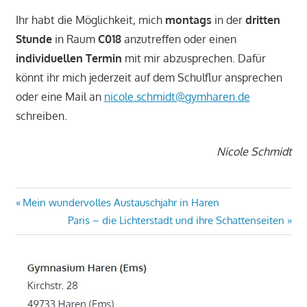
Ihr habt die Möglichkeit, mich
montags
in der
dritten
Stunde
in Raum
C018
anzutreffen oder einen
individuellen Termin
mit mir abzusprechen. Dafür
könnt ihr mich jederzeit auf dem Schulflur ansprechen
oder eine Mail an
nicole.schmidt@gymharen.de
schreiben.
Nicole Schmidt
Beitragsnavigation
Vorheriger
Mein wundervolles Austauschjahr in Haren
Beitrag:
Nächster
Paris – die Lichterstadt und ihre Schattenseiten
Beitrag: