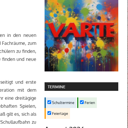
en in den neuen
nd Fachräume, zum
chülern zu finden,
u finden und neue
eitigt und erste
TERMINE
eration mit dem
hr eine dreitägige
Schultermine
Ferien
ebhaften Spielen,
Feiertage
gilt es, sich als
 Schullaufbahn zu