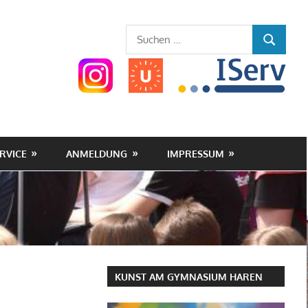
Gymnasium
Suchen
SUCHEN
nach:
Haren
(Ems)
RVICE
ANMELDUNG
IMPRESSUM
KUNST AM GYMNASIUM HAREN