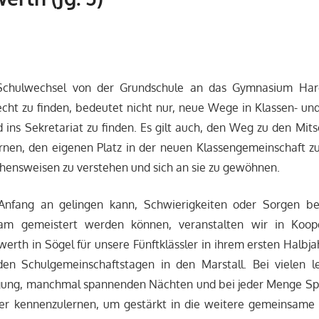
chulwechsel von der Grundschule an das Gymnasium Har
cht zu finden, bedeutet nicht nur, neue Wege in Klassen- u
ins Sekretariat zu finden. Es gilt auch, den Weg zu den Mits
nen, den eigenen Platz in der neuen Klassengemeinschaft z
hensweisen zu verstehen und sich an sie zu gewöhnen.
Anfang an gelingen kann, Schwierigkeiten oder Sorgen bes
m gemeistert werden können, veranstalten wir in Koop
erth in Sögel für unsere Fünftklässler in ihrem ersten Halbja
den Schulgemeinschaftstagen in den Marstall. Bei vielen l
gung, manchmal spannenden Nächten und bei jeder Menge Spaß 
er kennenzulernen, um gestärkt in die weitere gemeinsame