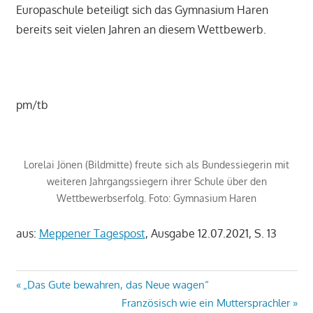
Europaschule beteiligt sich das Gymnasium Haren
bereits seit vielen Jahren an diesem Wettbewerb.
pm/tb
Lorelai Jönen (Bildmitte) freute sich als Bundessiegerin mit
weiteren Jahrgangssiegern ihrer Schule über den
Wettbewerbserfolg. Foto: Gymnasium Haren
aus:
Meppener Tagespost
, Ausgabe 12.07.2021, S. 13
Beitragsnavigation
Vorheriger
„Das Gute bewahren, das Neue wagen“
Beitrag:
Nächster
Französisch wie ein Muttersprachler