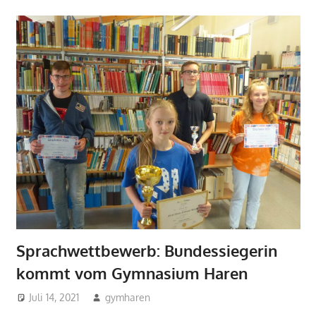
Sprachwettbewerb: Bundessiegerin
kommt vom Gymnasium Haren
Juli 14, 2021
gymharen
2021
,
2021
,
Aktuelles
,
Allgemein
,
Englisch
,
Fächer
,