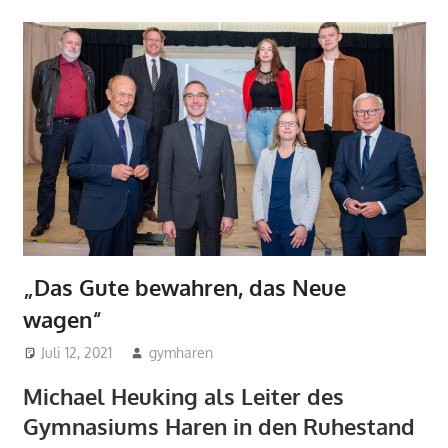
„Das Gute bewahren, das Neue
wagen“
Juli 12, 2021
gymharen
2021
,
2021
,
Aktuelles
,
Allgemein
,
Pressespiegel
Michael Heuking als Leiter des
Gymnasiums Haren in den Ruhestand