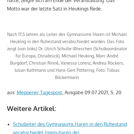
hatte, zeigte sich am Ende der Veranstaltung. Das
Motto war der letzte Satz in Heukings Rede.
Nach 17,5 Jahren als Leiter des Gymnasiums Haren ist Michael
Heuking in den Ruhestand verabschiedet worden. Das Foto
zeigt (von links) Dr. Ulrich Schulte-Wieschen (Schulkoordinator
für Europa, Osnabrück), Michael Heuking, Marc-André
Burgdorf, Christian Rinné, Vanessa Lorenz, Andrea Röckers,
Julian Kathmann und Hans-Gert Pöttering. Foto: Tobias
Böckermann
aus:
Meppener Tagespost
, Ausgabe 09.07.2021, S. 20
Weitere Artikel:
Schulleiter des Gymnasiums Haren in den Ruhestand
verabschiedet (mein-haren.de)