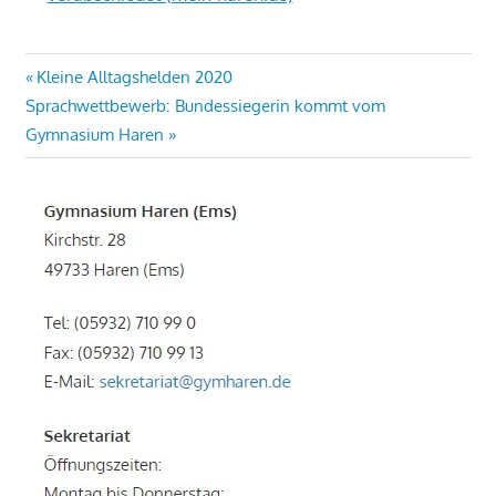
Beitragsnavigation
Vorheriger
Kleine Alltagshelden 2020
Nächster
Beitrag:
Sprachwettbewerb: Bundessiegerin kommt vom
Beitrag:
Gymnasium Haren