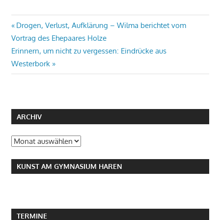
Beitragsnavigation
Vorheriger
Drogen, Verlust, Aufklärung – Wilma berichtet vom
Beitrag:
Vortrag des Ehepaares Holze
Nächster
Erinnern, um nicht zu vergessen: Eindrücke aus
Beitrag:
Westerbork
ARCHIV
Archiv
KUNST AM GYMNASIUM HAREN
TERMINE