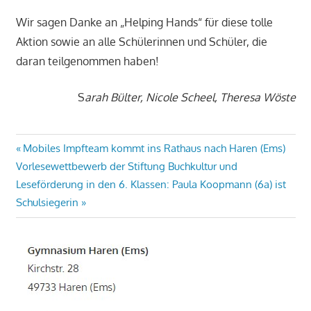
Wir sagen Danke an „Helping Hands“ für diese tolle
Aktion sowie an alle Schülerinnen und Schüler, die
daran teilgenommen haben!
S
arah Bülter, Nicole Scheel, Theresa Wöste
Beitragsnavigation
Vorheriger
Mobiles Impfteam kommt ins Rathaus nach Haren (Ems)
Nächster
Beitrag:
Vorlesewettbewerb der Stiftung Buchkultur und
Beitrag:
Leseförderung in den 6. Klassen: Paula Koopmann (6a) ist
Schulsiegerin