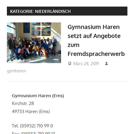
KATEGORIE:
NIEDERLÄNDISCH
Gymnasium Haren
setzt auf Angebote
zum
Fremdspracherwerb
März 28, 2019
gymharen
2019
,
Aktuelles
,
Arbeitsgemeinschaften
,
DELF
,
Englisch
,
Fächer
,
Frankreich
,
Französisch
,
Italien
,
Italienisch
,
Niederländisch
,
Schulpartnerschaften
,
USA