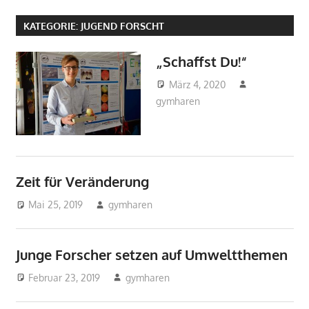
KATEGORIE:
JUGEND FORSCHT
„Schaffst Du!“
März 4, 2020
gymharen
2020
,
2020
,
Aktuelles
,
Allgemein
,
Arbeitsgemeinschafte
Biologie
,
Chemie
,
Fächer
,
Jugend forscht
Zeit für Veränderung
Physik
,
Pressespiegel
Mai 25, 2019
gymharen
2019
,
2019
,
Aktuelles
,
Allgemein
,
Arbeitsgemeinschaften
,
Junge Forscher setzen auf Umweltthemen
Biologie
,
Fächer
,
Jugend forscht
,
Physik
,
Pressespiegel
Februar 23, 2019
gymharen
2019
,
2019
,
Aktuelles
,
Arbeitsgemeinschaften
,