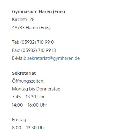
Biologie
,
Fächer
,
Jugend
forscht
,
Pressespiegel