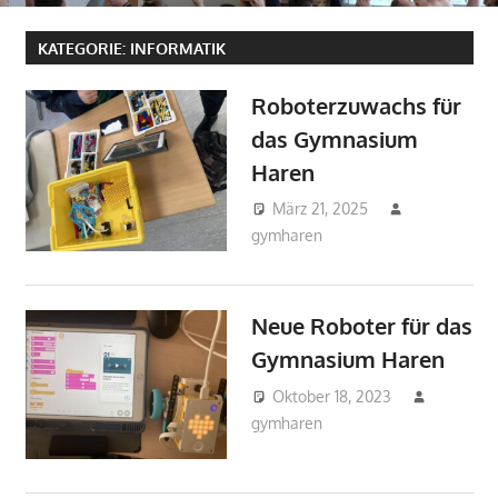
KATEGORIE:
INFORMATIK
Roboterzuwachs für
das Gymnasium
Haren
März 21, 2025
gymharen
Aktuelles
,
Fächer
,
Informatik
Neue Roboter für das
Gymnasium Haren
Oktober 18, 2023
gymharen
2023
,
Aktuelles
,
Allgemein
,
Arbeitsgemeinschafte