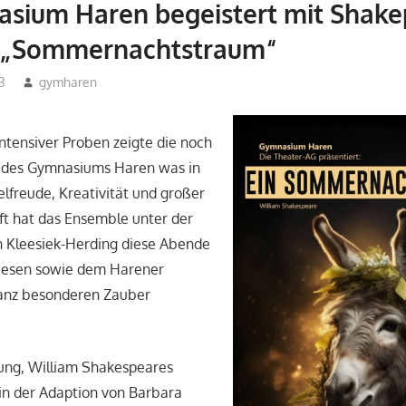
sium Haren begeistert mit Shake
 „Sommernachtstraum“
3
gymharen
Allgemein
,
Arbeitsgemeinschaften
,
Theater-AG
ntensiver Proben zeigte die noch
 des Gymnasiums Haren was in
ielfreude, Kreativität und großer
ft hat das Ensemble unter der
n Kleesiek-Herding diese Abende
diesen sowie dem Harener
anz besonderen Zauber
ung, William Shakespeares
in der Adaption von Barbara