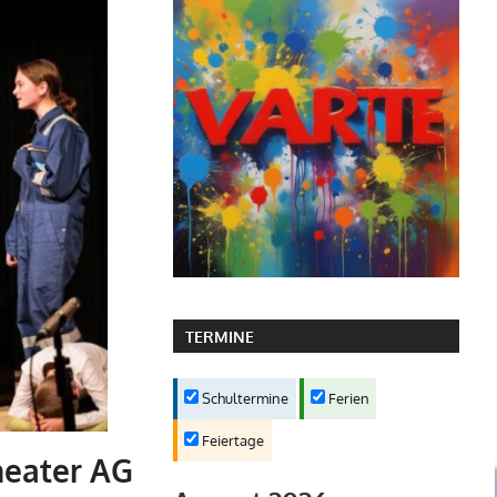
TERMINE
Schultermine
Ferien
Feiertage
heater AG