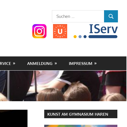
Gymnasium
Suchen
SUCHEN
nach:
Haren
(Ems)
RVICE
ANMELDUNG
IMPRESSUM
KUNST AM GYMNASIUM HAREN