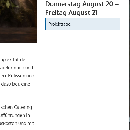
Donnerstag
August
20
–
Freitag
August
21
Projekttage
mplexität der
spielerinnen und
ten. Kulissen und
dazu bei, eine
ischen Catering
ufführungen in
auskosten und mit