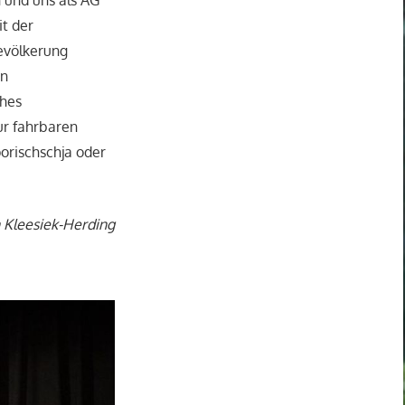
it der
Bevölkerung
on
ches
ur fahrbaren
orischschja oder
n Kleesiek-Herding