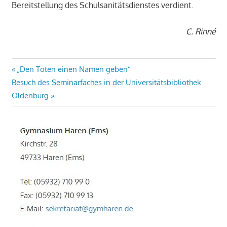
Bereitstellung des Schulsanitätsdienstes verdient.
C. Rinné
Beitragsnavigation
Vorheriger
„Den Toten einen Namen geben“
Nächster
Beitrag:
Besuch des Seminarfaches in der Universitätsbibliothek
Beitrag:
Oldenburg