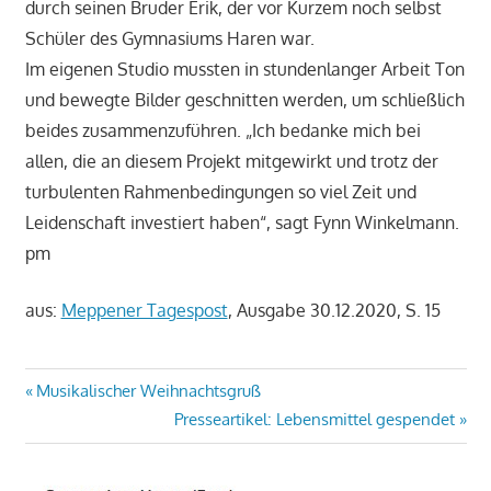
durch seinen Bruder Erik, der vor Kurzem noch selbst
Schüler des Gymnasiums Haren war.
Im eigenen Studio mussten in stundenlanger Arbeit Ton
und bewegte Bilder geschnitten werden, um schließlich
beides zusammenzuführen. „Ich bedanke mich bei
allen, die an diesem Projekt mitgewirkt und trotz der
turbulenten Rahmenbedingungen so viel Zeit und
Leidenschaft investiert haben“, sagt Fynn Winkelmann.
pm
aus:
Meppener Tagespost
, Ausgabe 30.12.2020, S. 15
Beitragsnavigation
Vorheriger
Musikalischer Weihnachtsgruß
Beitrag:
Nächster
Presseartikel: Lebensmittel gespendet
Beitrag: