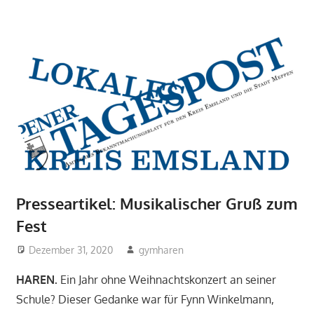
Presseartikel: Musikalischer Gruß zum
Fest
Dezember 31, 2020
gymharen
2020
,
2020
,
Aktuelles
,
Fächer
,
Musik
,
HAREN.
Ein Jahr ohne Weihnachtskonzert an seiner
Pressespiegel
Schule? Dieser Gedanke war für Fynn Winkelmann,