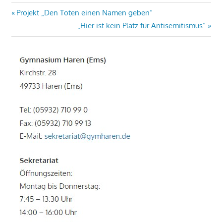
Beitragsnavigation
Vorheriger
Projekt „Den Toten einen Namen geben“
Beitrag:
Nächster
„Hier ist kein Platz für Antisemitismus“
Beitrag: