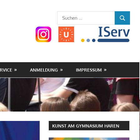
Gymnasium
Suchen
SUCHEN
nach:
Haren
(Ems)
RVICE
ANMELDUNG
IMPRESSUM
KUNST AM GYMNASIUM HAREN