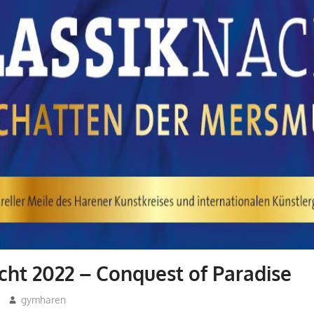
cht 2022 – Conquest of Paradise
gymharen
2022
,
Aktuelles
,
Allgemein
,
Arbeitsgemeinschafte