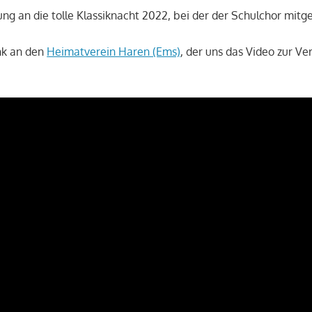
ung an die tolle Klassiknacht 2022, bei der der Schulchor mitge
nk an den
Heimatverein Haren (Ems)
, der uns das Video zur Ve