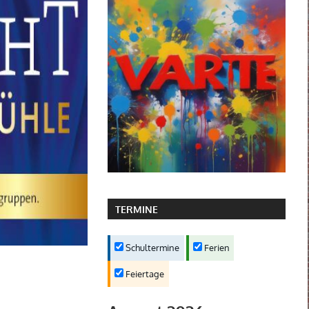
TERMINE
Schultermine
Ferien
Feiertage
n
,
Fächer
,
Musik
,
Schulchor