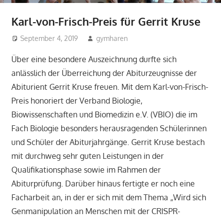
Karl-von-Frisch-Preis für Gerrit Kruse
September 4, 2019
gymharen
2019
,
Aktuelles
,
Allgemein
,
Biologie
,
Über eine besondere Auszeichnung durfte sich
Fächer
anlässlich der Überreichung der Abiturzeugnisse der
Abiturient Gerrit Kruse freuen. Mit dem Karl-von-Frisch-
Preis honoriert der Verband Biologie,
Biowissenschaften und Biomedizin e.V. (VBIO) die im
Fach Biologie besonders herausragenden Schülerinnen
und Schüler der Abiturjahrgänge. Gerrit Kruse bestach
mit durchweg sehr guten Leistungen in der
Qualifikationsphase sowie im Rahmen der
Abiturprüfung. Darüber hinaus fertigte er noch eine
Facharbeit an, in der er sich mit dem Thema „Wird sich
Genmanipulation an Menschen mit der CRISPR-