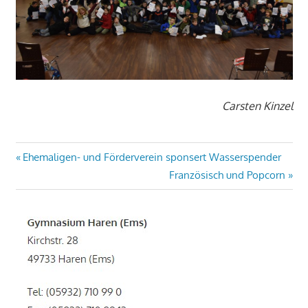
Carsten Kinzel
Beitragsnavigation
Vorheriger
Ehemaligen- und Förderverein sponsert Wasserspender
Beitrag:
Nächster
Französisch und Popcorn
Beitrag: