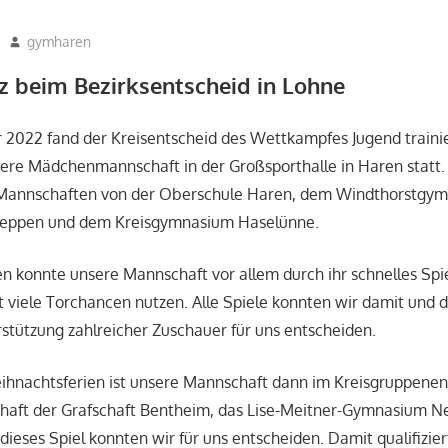
gymharen
2023
,
Aktuelles
,
Fächer
,
Sport
tz beim Bezirksentscheid in Lohne
2022 fand der Kreisentscheid des Wettkampfes Jugend trainie
sere Mädchenmannschaft in der Großsporthalle in Haren statt.
 Mannschaften von der Oberschule Haren, dem Windthorstgy
ppen und dem Kreisgymnasium Haselünne.
elen konnte unsere Mannschaft vor allem durch ihr schnelles Spi
 viele Torchancen nutzen. Alle Spiele konnten wir damit und 
rstützung zahlreicher Zuschauer für uns entscheiden.
ihnachtsferien ist unsere Mannschaft dann im Kreisgruppene
haft der Grafschaft Bentheim, das Lise-Meitner-Gymnasium N
dieses Spiel konnten wir für uns entscheiden. Damit qualifizier