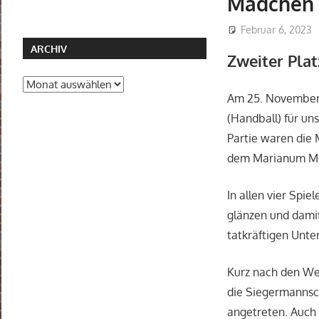
Mädchen
Februar 6, 2023
ARCHIV
Zweiter Pla
Archiv
Am 25. November 
(Handball) für un
Partie waren die
dem Marianum Me
In allen vier Spi
glänzen und damit
tatkräftigen Unte
Kurz nach den We
die Siegermannsc
angetreten. Auch 