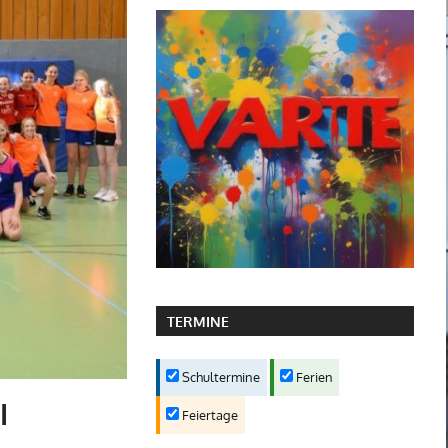
TERMINE
Schultermine
Ferien
I
Feiertage