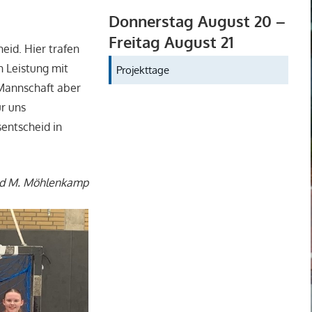
Donnerstag
August
20
–
Freitag
August
21
eid. Hier trafen
n Leistung mit
Projekttage
 Mannschaft aber
r uns
entscheid in
d M. Möhlenkamp