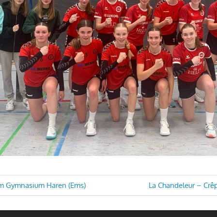
avigation
Nächster
am Gymnasium Haren (Ems)
La Chandeleur – Crê
Beitrag: