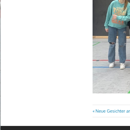
Beitragsn
Vorheriger
Neue Gesichter 
Beitrag: