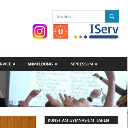
Gymnasium
Suchen
SUCHEN
nach:
Haren
(Ems)
RVICE
ANMELDUNG
IMPRESSUM
KUNST AM GYMNASIUM HAREN