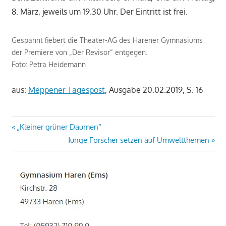
8. März, jeweils um 19.30 Uhr. Der Eintritt ist frei.
Gespannt fiebert die Theater-AG des Harener Gymnasiums
der Premiere von „Der Revisor“ entgegen.
Foto: Petra Heidemann
aus:
Meppener Tagespost
, Ausgabe 20.02.2019, S. 16
Beitragsnavigation
Vorheriger
„Kleiner grüner Daumen“
Beitrag:
Nächster
Junge Forscher setzen auf Umweltthemen
Beitrag: