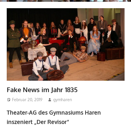
Fake News im Jahr 1835
Februar 20, 2019
gymharen
2019
,
2019
,
Aktuelles
,
Arbeitsgemeinschaften
,
Theater-AG des Gymnasiums Haren
Pressespiegel
,
Theater-AG
inszeniert „Der Revisor“