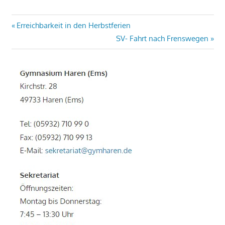
Beitragsnavigation
Vorheriger
Erreichbarkeit in den Herbstferien
Beitrag:
Nächster
SV- Fahrt nach Frenswegen
Beitrag: