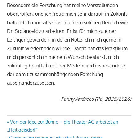
Besonders die Forschung hat meine Vorstellungen
übertroffen, und ich freue mich sehr darauf, in Zukunft
hoffentlich einmal selber in einem solchen Bereich wie
Dr. Stojanović zu arbeiten. Er ist für mich zu einer
Leitfigur geworden, in deren Rolle ich mich gerne in
Zukunft wiederfinden würde. Damit hat das Praktikum
mich persönlich in meinem Wunsch bestärkt, mich
zukünftig beruflich mit der Medizin und insbesondere
der damit zusammenhängenden Forschung
auseinanderzusetzen.
Fanny Andrees (11a, 2025/2026)
Beitragsnavigation
Vorheriger
Von der Idee zur Bühne – die Theater AG arbeitet an
Beitrag:
„Heiligeisdorf“
Nächster
„Gemeinsam gegen psychische Erkrankungen: